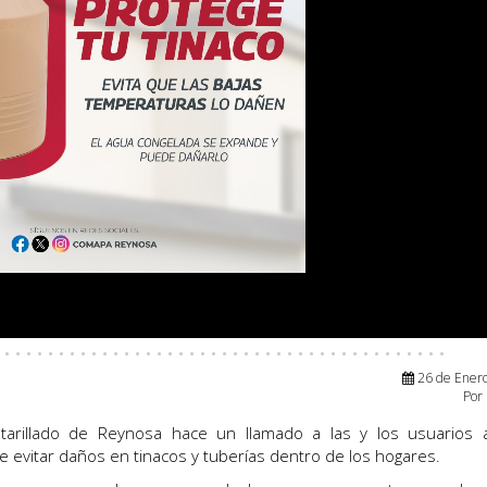
 · · · · · · · · · · · · · · · · · · · · · · · · · · · · · · · · · · · · · · · · ·
26 de
Ener
Por
ntarillado de Reynosa hace un llamado a las y los usuarios 
e evitar daños en tinacos y tuberías dentro de los hogares.