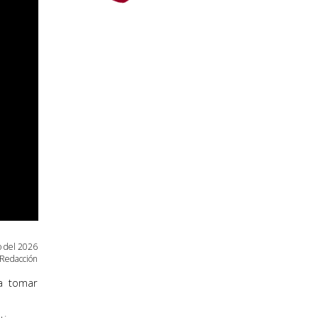
o
del 2026
Redacción
a tomar