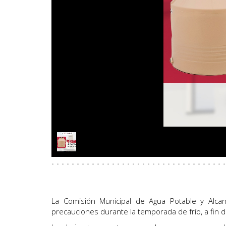
· · · · · · · · · · · · · · · · · · · · · · · · · · · · · · · · · · ·
La Comisión Municipal de Agua Potable y Alca
precauciones durante la temporada de frío, a fin d