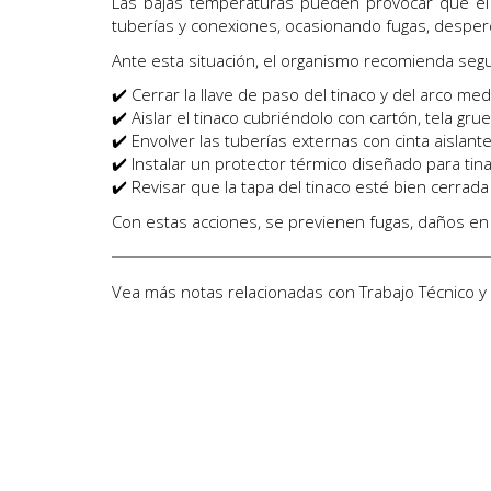
Las bajas temperaturas pueden provocar que el 
tuberías y conexiones, ocasionando fugas, desperdic
Ante esta situación, el organismo recomienda segu
✔️ Cerrar la llave de paso del tinaco y del arco med
✔️ Aislar el tinaco cubriéndolo con cartón, tela gru
✔️ Envolver las tuberías externas con cinta aislan
✔️ Instalar un protector térmico diseñado para tin
✔️ Revisar que la tapa del tinaco esté bien cerrada 
Con estas acciones, se previenen fugas, daños en l
Vea más notas relacionadas con
Trabajo Técnico y