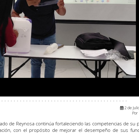
 · · · · · · · · · · · · · · · · · · · · · · · · · · · · · · · · · · · · · · · · ·
2 de
Juli
Por
illado de Reynosa continúa fortaleciendo las competencias de su 
ación, con el propósito de mejorar el desempeño de sus func