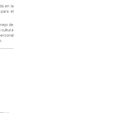
da en la
 para el
anejo de
 cultura
personal
o.