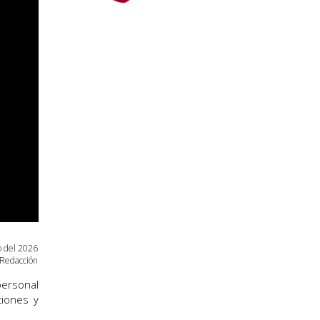
o
del 2026
Redacción
personal
iones y