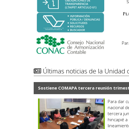
Par
Últimas noticias de la Unidad
Sostiene COMAPA tercera reunión trimest
Para dar c
nacional d
tercera ju
hincapié a 
lineamient