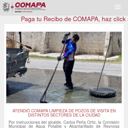
Toggl
navig
Paga tu Recibo de COMAPA, haz click aquí
ATENDIÓ COMAPA LIMPIEZA DE POZOS DE VISITA EN
DISTINTOS SECTORES DE LA CIUDAD
Por instrucciones del alcalde, Carlos Peña Ortiz, la Comisión
Municipal de Agua Potable y Alcantarillado de Reynosa