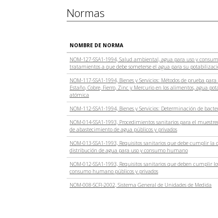
Normas
NOMBRE DE NORMA
NOM-127-SSA1-1994, Salud ambiental, agua para uso y consumo
tratamientos a que debe someterse el agua para su potabilizac
NOM-117-SSA1-1994, Bienes y Servicios: Métodos de prueba para
Estaño, Cobre, Fierro, Zinc y Mercurio en los alimentos, agua po
atómica
NOM-112-SSA1-1994, Bienes y Servicios: Determinación de bacte
NOM-014-SSA1-1993, Procedimientos sanitarios para el muestr
de abastecimiento de agua públicos y privados
NOM-013-SSA1-1993, Requisitos sanitarios que debe cumplir la c
distribución de agua para uso y consumo humano
NOM-012-SSA1-1993, Requisitos sanitarios que deben cumplir lo
consumo humano públicos y privados
NOM-008-SCFI-2002, Sistema General de Unidades de Medida