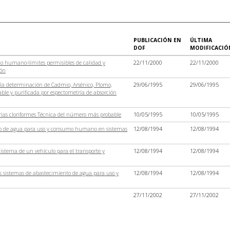
PUBLICACIÓN EN
ÚLTIMA
DOF
MODIFICACIÓ
 humano-límites permisibles de calidad y
22/11/2000
22/11/2000
ión
 la determinación de Cadmio, Arsénico, Plomo,
29/06/1995
29/06/1995
table y purificada por espectometría de absorción
rias cloriformes Técnica del número más probable
10/05/1995
10/05/1995
eo de agua para uso y consumo humano en sistemas
12/08/1994
12/08/1994
isterna de un vehículo para el transporte y
12/08/1994
12/08/1994
s sistemas de abastecimiento de agua para uso y
12/08/1994
12/08/1994
27/11/2002
27/11/2002