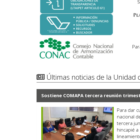
Par
Últimas noticias de la Unidad
Sostiene COMAPA tercera reunión trimest
Para dar c
nacional d
tercera ju
hincapié a 
lineamient